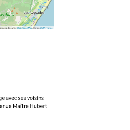
onnées de cartes
OpenStreetMap
, Rendu
OSM France
ge avec ses voisins
 avenue Maître Hubert