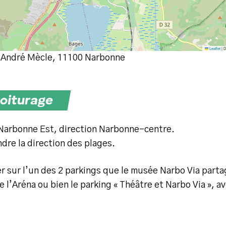
Leaflet
|
D
 André Mècle, 11100 Narbonne
voiturage
7 Narbonne Est, direction Narbonne-centre.
ndre la direction des plages.
 sur l’un des 2 parkings que le musée Narbo Via parta
de l’Aréna ou bien le parking « Théâtre et Narbo Via »,